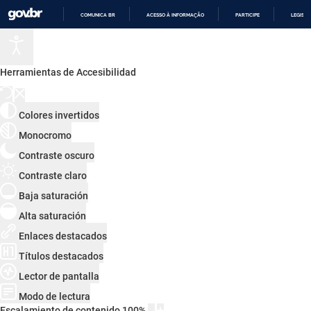
COMUNICA BR
ACESSO À INFORMAÇÃO
PARTICIPE
LEGISL
IR
PARA
O
CONTEÚDO
Herramientas de Accesibilidad
Colores invertidos
Monocromo
Contraste oscuro
Contraste claro
Baja saturación
Alta saturación
Enlaces destacados
Títulos destacados
Lector de pantalla
Modo de lectura
Escalamiento de contenido
100
%