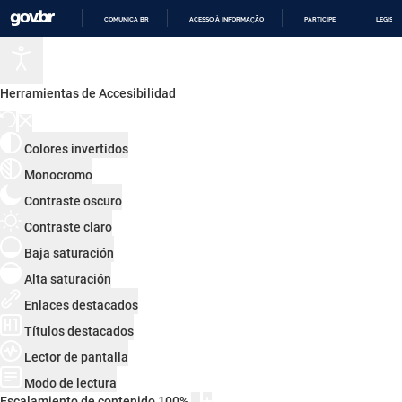
COMUNICA BR
ACESSO À INFORMAÇÃO
PARTICIPE
LEGISL
IR
PARA
O
CONTEÚDO
Herramientas de Accesibilidad
Colores invertidos
Monocromo
Contraste oscuro
Contraste claro
Baja saturación
Alta saturación
Enlaces destacados
Títulos destacados
Lector de pantalla
Modo de lectura
Escalamiento de contenido
100
%