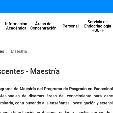
Servicio de
Información
Áreas de
l
Personal
Endocrinología
Académica
Concentración
HUCFF
tes
Maestría
scentes - Maestría
rograma de
Maestría del Programa de Posgrado en Endocrinol
ofesionales de diversas áreas del conocimiento para des
rsitaria, contribuyendo a la enseñanza, investigación y extensi
menta la actuación profesional en las respectivas áreas de