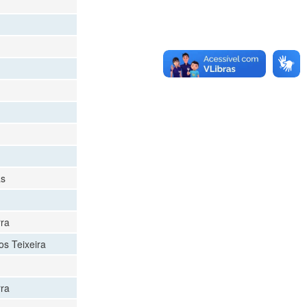
as
rra
os Teixeira
rra