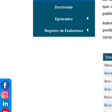
que c
Doctorado
públi
Egresados
Adem
posib
Registro de Exalumnos
curso
Disc
Alex
Anna
Ana 
Ana 
Bren
Brun