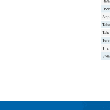
Rafa
Rodr
Step
Taba
Tais
Tere
Tham
Vivi