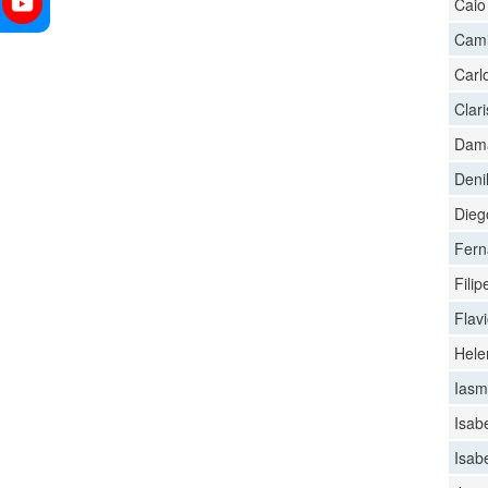
Caio
Cami
Carlo
Clar
Dama
Deni
Diego
Fern
Fili
Flav
Hele
Iasm
Isab
Isab