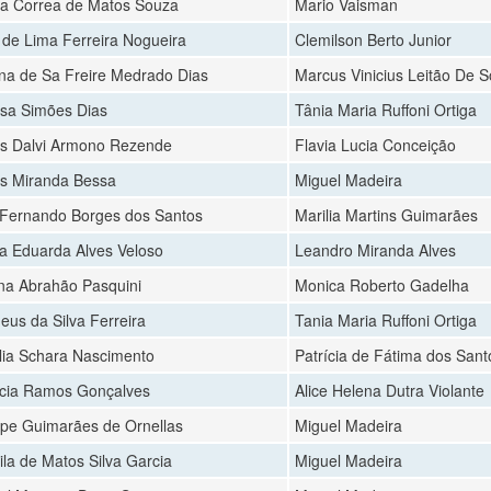
a Correa de Matos Souza
Mario Vaisman
a de Lima Ferreira Nogueira
Clemilson Berto Junior
ana de Sa Freire Medrado Dias
Marcus Vinicius Leitão De 
ssa Simões Dias
Tânia Maria Ruffoni Ortiga
s Dalvi Armono Rezende
Flavia Lucia Conceição
s Miranda Bessa
Miguel Madeira
 Fernando Borges dos Santos
Marilia Martins Guimarães
a Eduarda Alves Veloso
Leandro Miranda Alves
na Abrahão Pasquini
Monica Roberto Gadelha
eus da Silva Ferreira
Tania Maria Ruffoni Ortiga
lia Schara Nascimento
Patrícia de Fátima dos Sant
ícia Ramos Gonçalves
Alice Helena Dutra Violante
ipe Guimarães de Ornellas
Miguel Madeira
ila de Matos Silva Garcia
Miguel Madeira