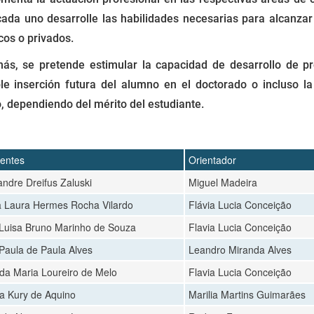
ada uno desarrolle las habilidades necesarias para alcanzar 
cos o privados.
ás, se pretende estimular la capacidad de desarrollo de pr
le inserción futura del alumno en el doctorado o incluso la
, dependiendo del mérito del estudiante.
entes
Orientador
andre Dreifus Zaluski
Miguel Madeira
 Laura Hermes Rocha Vilardo
Flávia Lucia Conceição
Luisa Bruno Marinho de Souza
Flavia Lucia Conceição
Paula de Paula Alves
Leandro Miranda Alves
da Maria Loureiro de Melo
Flavia Lucia Conceição
a Kury de Aquino
Marilia Martins Guimarães