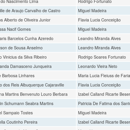
 do Nascimento Lima
Rodrigo Fortunato
lle de Araujo Carvalho de Castro
Miguel Madeira
s Alberto de Oliveira Junior
Flavia Lucia Conceição
issa Nacif Gomes
Miguel Madeira
ris Barcelos Cunha Azeredo
Leandro Miranda Alves
lson de Sousa Anselmo
Leandro Miranda Alves
 Vinicius da Silva Ribeiro
Rodrigo Soares Fortunato
anda Damasceno Junqueira
Leonardo Vieira Neto
pe Barbosa Linhares
Maria Lucia Fleiuss de Fari
io dos Reis Albuquerque Cajaraville
Flavia Lucia Conceição
na Martins Benvenuto Louro Berbara
Izabel Calland Ricarte Bese
in Schumann Seabra Martins
Patricia De Fatima dos Sant
el Sampaio Tostes
Miguel Madeira
ella Coutinho Pereira
Izabel Calland Ricarte Bese