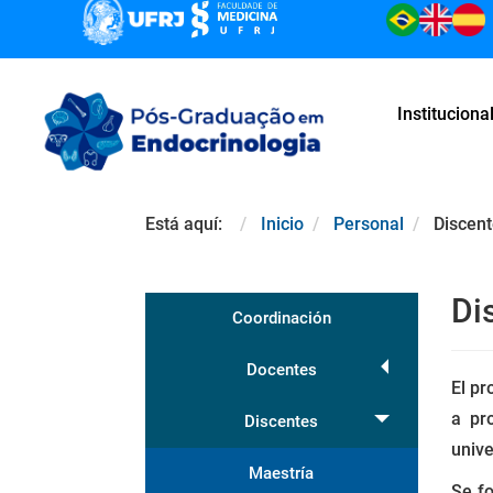
Instituciona
Está aquí:
Inicio
Personal
Discen
Di
Coordinación
Docentes
El p
a pr
Discentes
unive
Maestría
Se fo