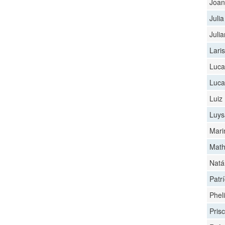
Joan
Juli
Juli
Lari
Luca
Luca
Luiz
Luys
Mari
Math
Natá
Patr
Phel
Prisc