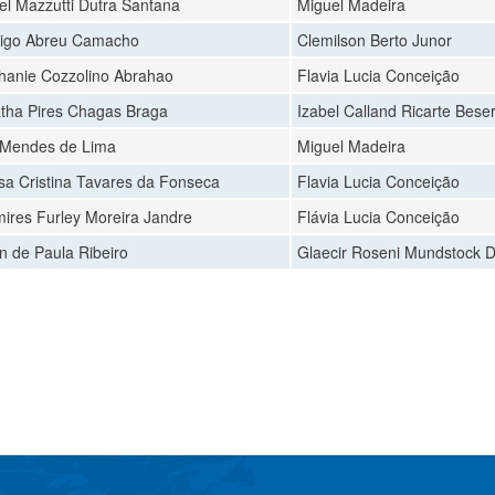
el Mazzutti Dutra Santana
Miguel Madeira
igo Abreu Camacho
Clemilson Berto Junor
hanie Cozzolino Abrahao
Flavia Lucia Conceição
tha Pires Chagas Braga
Izabel Calland Ricarte Bese
 Mendes de Lima
Miguel Madeira
sa Cristina Tavares da Fonseca
Flavia Lucia Conceição
ires Furley Moreira Jandre
Flávia Lucia Conceição
an de Paula Ribeiro
Glaecir Roseni Mundstock D