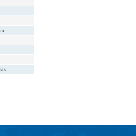
rra
ias