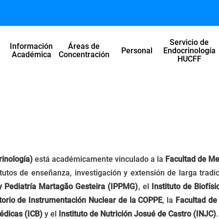
Servicio de
Información
Áreas de
l
Personal
Endocrinología
Académica
Concentración
HUCFF
inología)
está académicamente vinculado a la
Facultad de Me
itutos de enseñanza, investigación y extensión de larga tradi
 y Pediatría Martagão Gesteira (IPPMG)
, el
Instituto de Biofís
torio de Instrumentación Nuclear de la COPPE
, la
Facultad de
médicas (ICB)
y el
Instituto de Nutrición Josué de Castro (INJC)
.