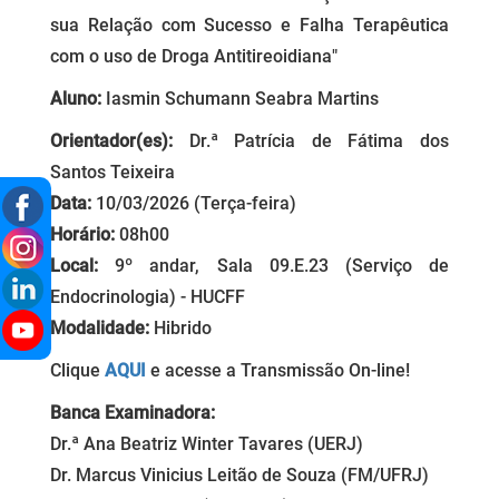
sua Relação com Sucesso e Falha Terapêutica
com o uso de Droga Antitireoidiana"
Aluno:
Iasmin Schumann Seabra Martins
Orientador(es):
Dr.ª Patrícia de Fátima dos
Santos Teixeira
Data:
10/03/2026 (Terça-feira)
Horário:
08h00
Local:
9º andar, Sala 09.E.23 (Serviço de
Endocrinologia) - HUCFF
Modalidade:
Hibrido
Clique
AQUI
e acesse a Transmissão On-line!
Banca Examinadora:
Dr.ª Ana Beatriz Winter Tavares (UERJ)
Dr. Marcus Vinicius Leitão de Souza (FM/UFRJ)