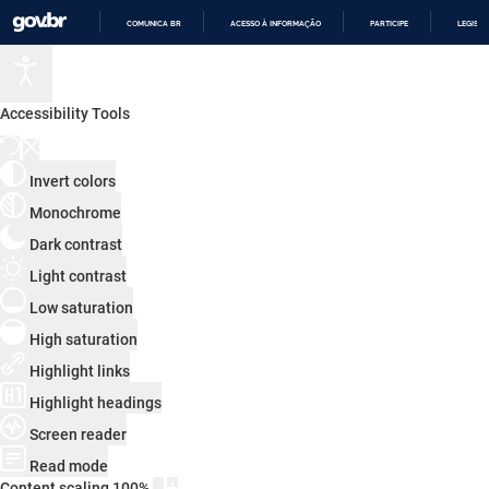
COMUNICA BR
ACESSO À INFORMAÇÃO
PARTICIPE
LEGISL
IR
PARA
O
CONTEÚDO
Accessibility Tools
Invert colors
Monochrome
Dark contrast
Light contrast
Low saturation
High saturation
Highlight links
Highlight headings
Screen reader
Read mode
Content scaling
100
%