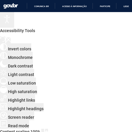
COMUNICA BR
ACESSO À INFORMAÇÃO
PARTICIPE
LEGISL
IR
PARA
O
CONTEÚDO
Accessibility Tools
Invert colors
Monochrome
Dark contrast
Light contrast
Low saturation
High saturation
Highlight links
Highlight headings
Screen reader
Read mode
Content scaling
100
%