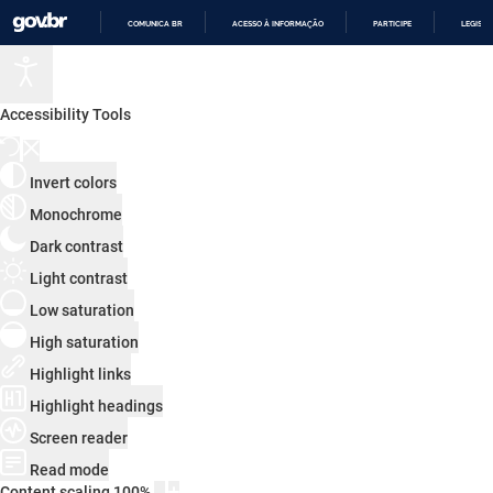
COMUNICA BR
ACESSO À INFORMAÇÃO
PARTICIPE
LEGISL
IR
PARA
O
CONTEÚDO
Accessibility Tools
Invert colors
Monochrome
Dark contrast
Light contrast
Low saturation
High saturation
Highlight links
Highlight headings
Screen reader
Read mode
Content scaling
100
%