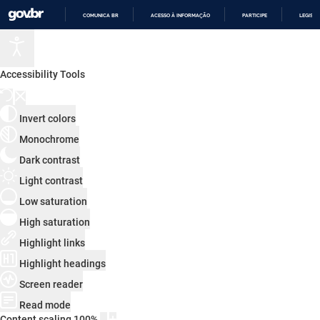
COMUNICA BR
ACESSO À INFORMAÇÃO
PARTICIPE
LEGISL
IR
PARA
O
CONTEÚDO
Accessibility Tools
Invert colors
Monochrome
Dark contrast
Light contrast
Low saturation
High saturation
Highlight links
Highlight headings
Screen reader
Read mode
Content scaling
100
%