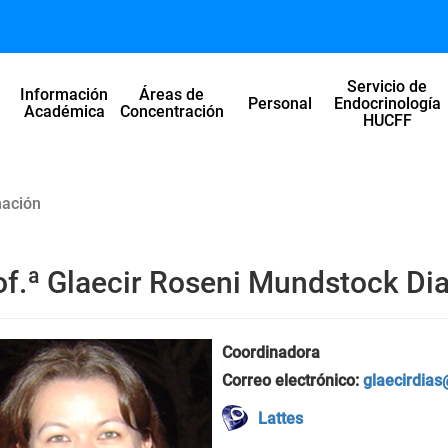
Servicio de
Información
Áreas de
l
Personal
Endocrinología
Académica
Concentración
HUCFF
nación
of.ª Glaecir Roseni Mundstock Di
Coordinadora
Correo electrónico:
glaecirdias@
Lattes