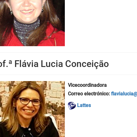
of.ª Flávia Lucia Conceição
Vicecoordinadora
Correo electrónico:
flavialucia@
Lattes