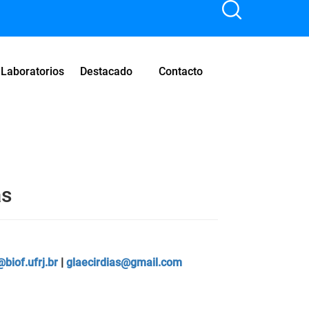
Laboratorios
Destacado
Contacto
as
biof.ufrj.br
|
glaecirdias@gmail.com