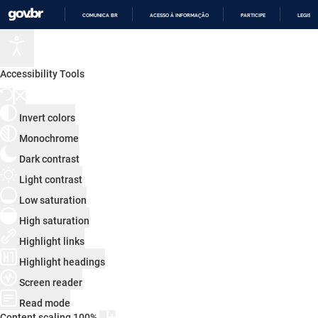
COMUNICA BR
ACESSO À INFORMAÇÃO
PARTICIPE
LEGISL
IR
PARA
O
CONTEÚDO
Accessibility Tools
Invert colors
Monochrome
Dark contrast
Light contrast
Low saturation
High saturation
Highlight links
Highlight headings
Screen reader
Read mode
Content scaling
100
%