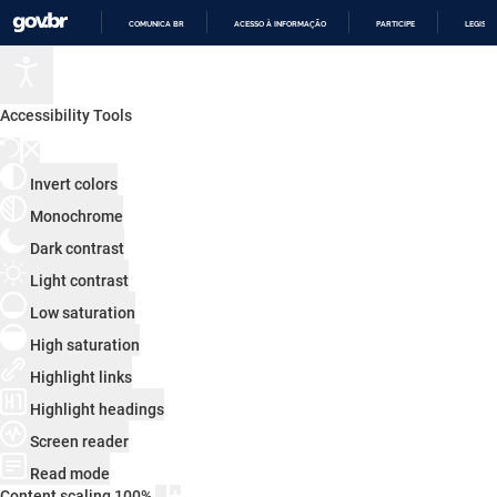
COMUNICA BR
ACESSO À INFORMAÇÃO
PARTICIPE
LEGISL
IR
PARA
O
CONTEÚDO
Accessibility Tools
Invert colors
Monochrome
Dark contrast
Light contrast
Low saturation
High saturation
Highlight links
Highlight headings
Screen reader
Read mode
Content scaling
100
%