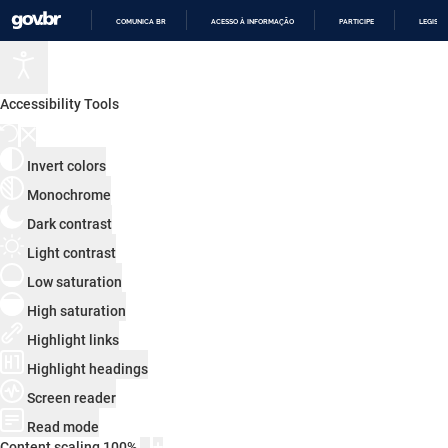
COMUNICA BR
ACESSO À INFORMAÇÃO
PARTICIPE
LEGISL
IR
PARA
O
CONTEÚDO
Accessibility Tools
Invert colors
Monochrome
Dark contrast
Light contrast
Low saturation
High saturation
Highlight links
Highlight headings
Screen reader
Read mode
Content scaling
100
%