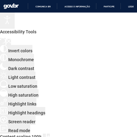
COMUNICA BR
ACESSO À INFORMAÇÃO
PARTICIPE
LEGISL
IR
PARA
O
CONTEÚDO
Accessibility Tools
Invert colors
Monochrome
Dark contrast
Light contrast
Low saturation
High saturation
Highlight links
Highlight headings
Screen reader
Read mode
Content scaling
100
%