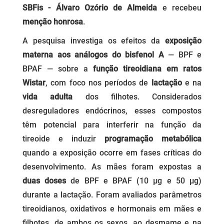
SBFis - Álvaro Ozório de Almeida
e recebeu
menção honrosa
.
A pesquisa investiga os efeitos da
exposição
materna aos análogos do bisfenol A
— BPF e
BPAF — sobre a
função tireoidiana em ratos
Wistar
, com foco nos períodos de
lactação
e na
vida adulta
dos filhotes. Considerados
desreguladores endócrinos, esses compostos
têm potencial para interferir na função da
tireoide e induzir
programação metabólica
quando a exposição ocorre em fases críticas do
desenvolvimento. As mães foram expostas a
duas doses
de BPF e BPAF (10 µg e 50 µg)
durante a lactação. Foram avaliados parâmetros
tireoidianos, oxidativos e hormonais em mães e
filhotes, de ambos os sexos, ao desmame e na