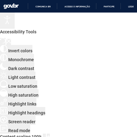
COMUNICA BR
ACESSO À INFORMAÇÃO
PARTICIPE
LEGISL
IR
PARA
O
CONTEÚDO
Accessibility Tools
Invert colors
Monochrome
Dark contrast
Light contrast
Low saturation
High saturation
Highlight links
Highlight headings
Screen reader
Read mode
Content scaling
100
%