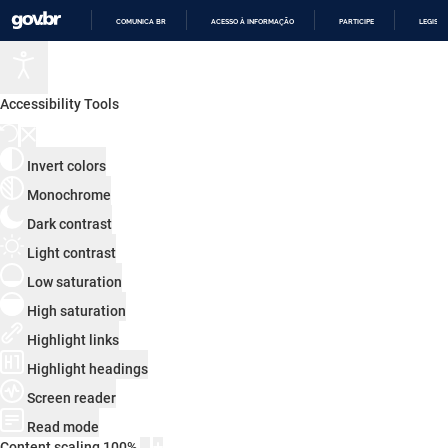
COMUNICA BR
ACESSO À INFORMAÇÃO
PARTICIPE
LEGISL
IR
PARA
O
CONTEÚDO
Accessibility Tools
Invert colors
Monochrome
Dark contrast
Light contrast
Low saturation
High saturation
Highlight links
Highlight headings
Screen reader
Read mode
Content scaling
100
%