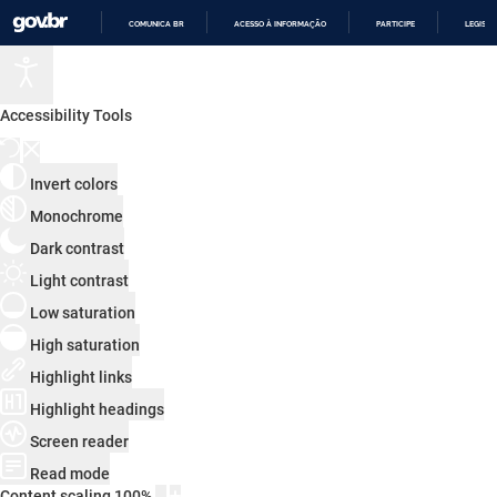
COMUNICA BR
ACESSO À INFORMAÇÃO
PARTICIPE
LEGISL
IR
PARA
O
CONTEÚDO
Accessibility Tools
Invert colors
Monochrome
Dark contrast
Light contrast
Low saturation
High saturation
Highlight links
Highlight headings
Screen reader
Read mode
Content scaling
100
%